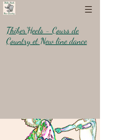
Thiber'Heels - Cours de
Country et New line dance