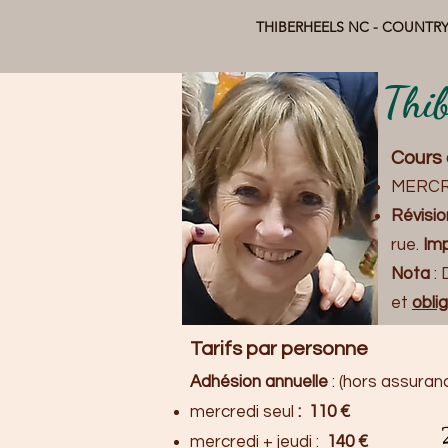
THI
BERHEELS
NC - COUNTRY
Thib
Cours 
MERCRE
Révisi
rue.
Imp
Nota
:
et
obli
Tarifs par personne
Adhésion annuelle
: (hors assuran
mercredi seul
: 110 €
mercredi + jeudi
:
140 €