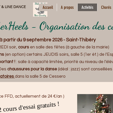
 & LINE DANCE
Accueil
A propos
Activités
Chorés
erHeels - Organisation des 
à partir du 9 septembre 2026 - Saint-Thibéry
DI soir,
cours
en salle des fêtes (à gauche de la mairie)
ons
(en option) certains JEUDIS soirs,
salle 5 (1er ét.) de l
ortant !
: salle à capacité limitée, priorité au niveau de l'élè
 Des
chaussures pour la danse
(idéal : jazz) sont conseillée
gatoires
dans la salle 5 de Cessero
ce FFD, actuellement de 24 €/an )
2 cours d'essai gratuits !
2 cours d'essai gratuits !