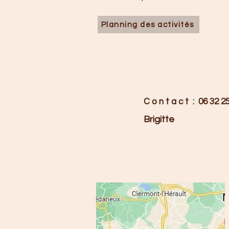
Planning des activités
C o n t a c t : 06 32 
Brigitte